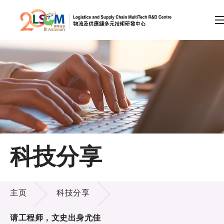
A
A
EN
繁
简
A
跳到内容（按回车键）
会员登录
主页
科技分享
关于LSCM
科技分享
技术商品化
主页
科技分享
项目及资助计划
请工程师，文史出身尤佳