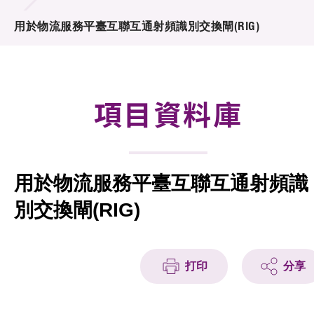
合作計劃
用於物流服務平臺互聯互通射頻識別交換閘(RIG)
研發重點
資助計劃
項目資料庫
徵求研發項目計劃書
項目資料庫
用於物流服務平臺互聯互通射頻識
項目夥伴
別交換閘(RIG)
活動及消息
科技分享
打印
分享
會籍