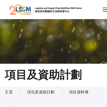
A
A
EN
繁
简
A
跳到內容（按回車鍵）
會員登入
主頁
項目及資助計劃
關於LSCM
項目及資助計劃
技術商品化
主頁
項目及資助計劃
項目資料庫
項目及資助計劃