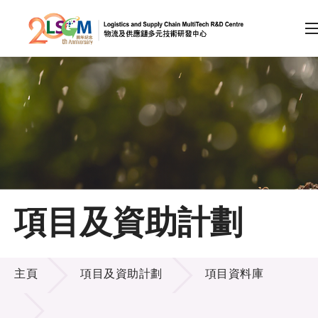
A
A
EN
繁
简
A
跳到內容（按回車鍵）
會員登入
主頁
項目及資助計劃
關於LSCM
項目及資助計劃
技術商品化
主頁
項目及資助計劃
項目資料庫
項目及資助計劃