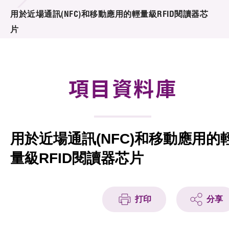
合作計劃
用於近場通訊(NFC)和移動應用的輕量級RFID閱讀器芯
片
研發重點
資助計劃
項目資料庫
徵求研發項目計劃書
項目資料庫
用於近場通訊(NFC)和移動應用的
項目夥伴
量級RFID閱讀器芯片
活動及消息
科技分享
打印
分享
會籍