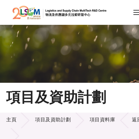
A
A
EN
繁
简
A
跳到內容（按回車鍵）
會員登入
主頁
項目及資助計劃
關於LSCM
項目及資助計劃
技術商品化
主頁
項目及資助計劃
項目資料庫
返
項目及資助計劃