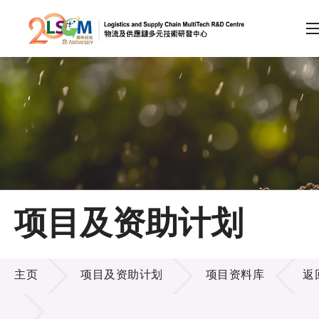
A
A
EN
繁
简
A
跳到内容（按回车键）
会员登录
主页
项目及资助计划
关于LSCM
项目及资助计划
技术商品化
主页
项目及资助计划
项目资料库
返
项目及资助计划