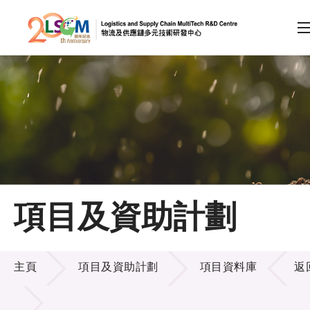
A
A
EN
繁
简
A
跳到內容（按回車鍵）
會員登入
主頁
項目及資助計劃
關於LSCM
項目及資助計劃
技術商品化
主頁
項目及資助計劃
項目資料庫
返
項目及資助計劃