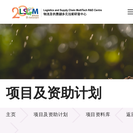
A
A
EN
繁
简
A
跳到内容（按回车键）
会员登录
主页
项目及资助计划
关于LSCM
项目及资助计划
技术商品化
主页
项目及资助计划
项目资料库
返
项目及资助计划