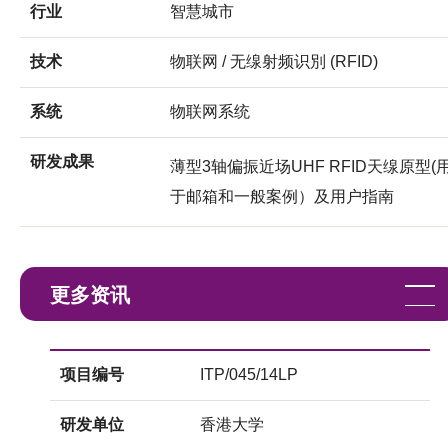
行业
智慧城市
技术
物联网 / 无缐射频识別 (RFID)
系统
物联网系统
研发成果
薄型3轴偏振近场UHF RFID天缐原型(
于邮箱和一般案例）及用户指南
更多资讯
项目编号
ITP/045/14LP
研发单位
香港大学