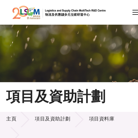
A
A
EN
繁
简
A
跳到內容（按回車鍵）
會員登入
主頁
項目及資助計劃
關於LSCM
項目及資助計劃
技術商品化
主頁
項目及資助計劃
項目資料庫
項目及資助計劃