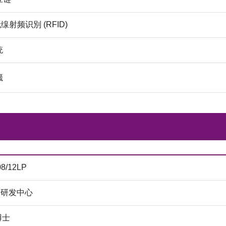
无缐射频识別 (RFID)
统
籤
08/12LP
M研发中心
博士