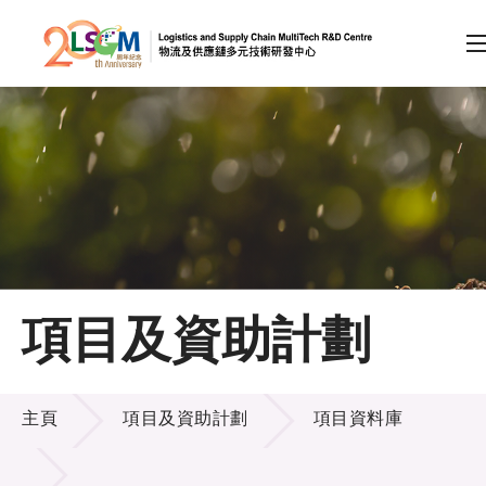
A
A
EN
繁
简
A
跳到內容（按回車鍵）
會員登入
主頁
項目及資助計劃
關於LSCM
項目及資助計劃
技術商品化
主頁
項目及資助計劃
項目資料庫
項目及資助計劃