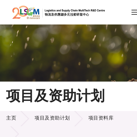
A
A
EN
繁
简
A
跳到内容（按回车键）
会员登录
主页
项目及资助计划
关于LSCM
项目及资助计划
技术商品化
主页
项目及资助计划
项目资料库
项目及资助计划