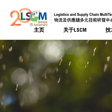
主页
关于LSCM
技
跳到内容（按回车键）
热门
热门
热门
热门
热门
机构简
服务
合作计
活动
会籍及
愿景及
LSCM 
可获授
研发重
登记会
奖项
奖项
奖项
奖项
奖项
服务范
业界活
LSCM 动向
LSCM 动向
LSCM 动向
LSCM 动向
LSCM 动向
应用于
资助计
会员列
组织架
奖项
资助计
重点项
会员登
组织架
新闻中
税务优
董事局
申请
研究顾
媒体报
评审
新闻稿
招标通
征求研
资讯中