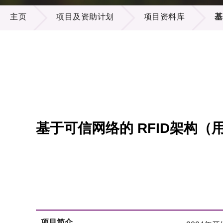
项目及资助计划
供应商
项目资
主页
项目及资助计划
项目资料库
基
多媒体
出版刊
就业机
项目伙
联络我
基于可信网络的 RFID架构
项目简介