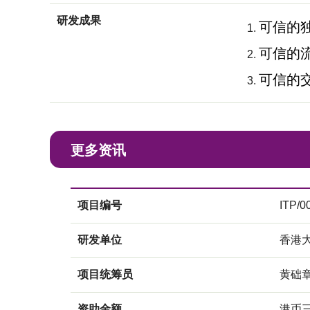
研发成果
可信的独
可信的流
可信的交
更多资讯
项目编号
ITP/0
研发单位
香港
项目统筹员
黄础
资助金额
港币