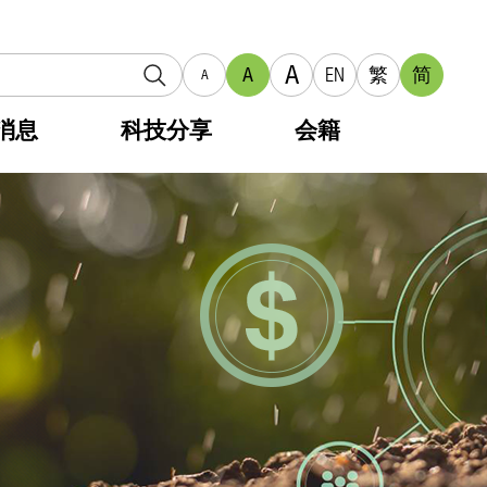
A
A
EN
繁
简
A
消息
科技分享
会籍