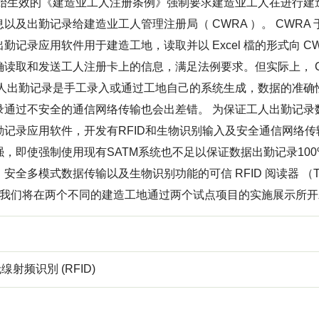
年开始生效的《建造业工人注册条例》强制要求建造业工人在进行
以及出勤记录给建造业工人管理注册局（ CWRA ）。 CWRA 于 
勤记录应用软件用于建造工地，读取并以 Excel 檔的形式向 C
读取和发送工人注册卡上的信息，满足法例要求。但实际上， CW
的工人出勤记录是手工录入或通过工地自己的系统生成，数据的准确
录通过不安全的通信网络传输也会出差错。 为保证工人出勤记录
记录应用软件，开发有RFID和生物识别输入及安全通信网络传输功
，即使强制使用现有SATM系统也不足以保证数据出勤记录100%
安全多模式数据传输以及生物识别功能的可信 RFID 阅读器 （T
。我们将在两个不同的建造工地通过两个试点项目的实施展示所开发的
无缐射频识別 (RFID)