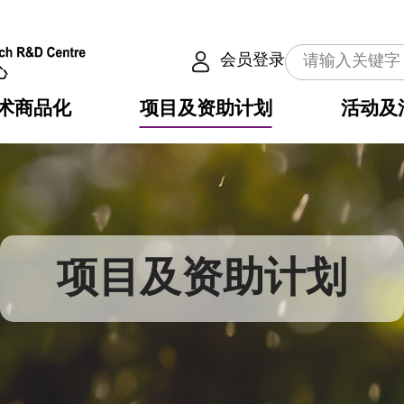
会员登录
术商品化
项目及资助计划
活动及
介
划
服务
使命
动向
权之技术
点
籍
畴
动
公共服务之创新技术
划
表
构
项目及资助计划
划
目
入
构
心
惠
问
导
告
发项目计划书
心