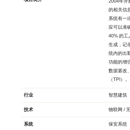
2004
的相关信息
系统有一出
应可以准确
40% 
生成，记
统内的出勤
功能的增强
数据篡改、
（TPI）
行业
智慧建筑
技术
物联网 / 
系统
保安系统