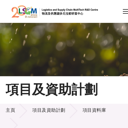
A
A
EN
繁
简
A
跳到內容（按回車鍵）
會員登入
主頁
項目及資助計劃
關於LSCM
項目及資助計劃
技術商品化
主頁
項目及資助計劃
項目資料庫
項目及資助計劃