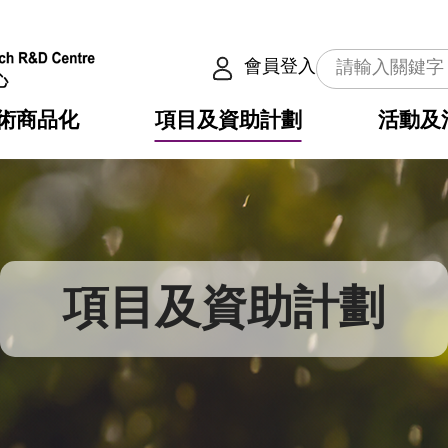
會員登入
術商品化
項目及資助計劃
活動及
介
劃
服務
使命
動向
權之技術
點
籍
疇
動
公共服務之創新技術
劃
表
構
項目及資助計劃
劃
目
入
構
心
惠
問
導
告
發項目計劃書
心