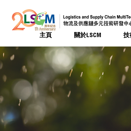
主頁
關於LSCM
技
跳到內容（按回車鍵）
熱門
熱門
熱門
熱門
熱門
機構簡
服務
合作計
活動
會籍及
願景及
LSCM 
可獲授
研發重
登記會
獎項
獎項
獎項
獎項
獎項
服務範
業界活
LSCM 動向
LSCM 動向
LSCM 動向
LSCM 動向
LSCM 動向
應用於
資助計
會員列
組織架
獎項
資助計
重點項
會員登
組織架
新聞中
稅務優
董事局
申請
研究顧
媒體報
評審
新聞稿
招標通
徵求研
資訊中