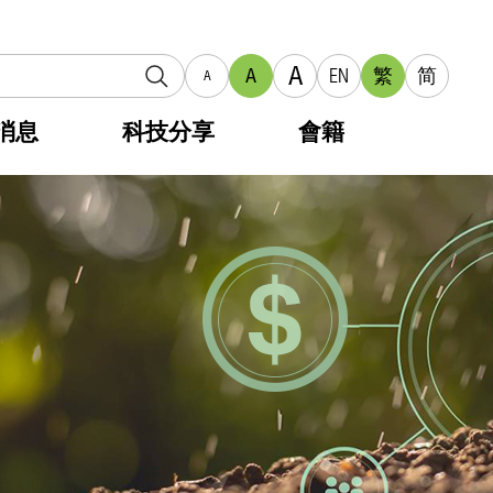
A
A
EN
繁
简
A
消息
科技分享
會籍