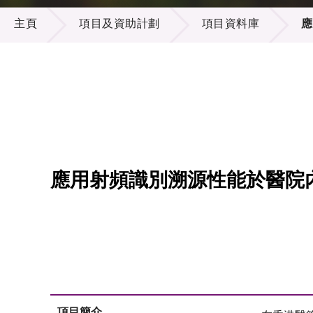
項目及資助計劃
供應商
項目資
主頁
項目及資助計劃
項目資料庫
應
多媒體
出版刊
就業機
項目夥
聯絡我
應用射頻識別溯源性能於醫院
項目簡介