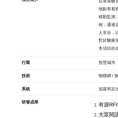
在香港醫
地點有着
移動監測
例；通過
人安全，
對於醫療
本項目的
行業
智慧城市
技術
物聯網 / 
系統
追蹤和定
研發成果
有源RF
大眾閱