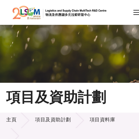
A
A
EN
繁
简
A
跳到內容（按回車鍵）
會員登入
主頁
項目及資助計劃
關於LSCM
項目及資助計劃
技術商品化
主頁
項目及資助計劃
項目資料庫
項目及資助計劃