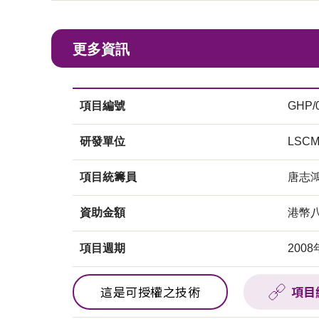
更多資訊
項目編號
GHP/
研發單位
LSC
項目統籌員
唐志
資助金額
港幣
項目週期
2008
這是可授權之技術
項目