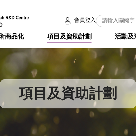
會員登入
術商品化
項目及資助計劃
活動及
介
劃
服務
使命
動向
權之技術
點
籍
疇
動
公共服務之創新技術
劃
表
構
項目及資助計劃
劃
目
入
構
心
惠
問
導
告
發項目計劃書
心