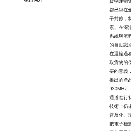
貨物運輸
都已經在
子封條，
素。在深
系統與流
的自動識
在運輸過
取貨物的
要的意義
推出的產品
930MH
通道進行
技術上仍
普及化。
把電子標