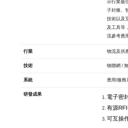
示行業最佳
子封條、
技術以及
及工具等
流參考應
行業
物流及供
技術
物聯網 / 
系統
應用/服務
研發成果
電子密
有源RF
可互操