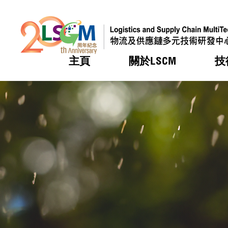
主頁
關於LSCM
技
跳到內容（按回車鍵）
熱門
熱門
熱門
熱門
熱門
機構簡
服務
合作計
活動
會籍及
願景及
LSCM 
可獲授
研發重
登記會
獎項
獎項
獎項
獎項
獎項
服務範
業界活
LSCM 動向
LSCM 動向
LSCM 動向
LSCM 動向
LSCM 動向
應用於
資助計
會員列
組織架
獎項
資助計
重點項
會員登
組織架
新聞中
稅務優
董事局
申請
研究顧
媒體報
評審
新聞稿
招標通
徵求研
資訊中