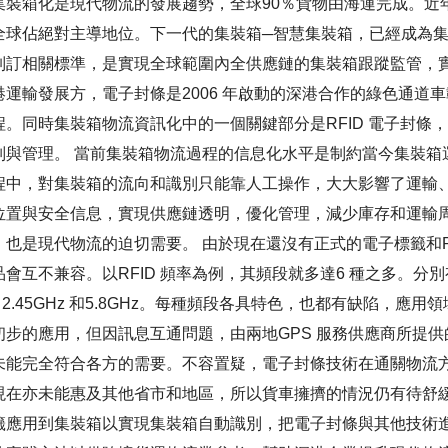
集裝箱化是現代物流的發展趨勢，全球90％貨物由海運完成。近
全球佔絕對主導地位。下一代的集裝箱─智慧集裝箱，已經成為
制訂相關標準，是實現全球範圍內全供應鏈的集裝箱跟蹤監管，
港運輸發展方，電子封條是2006 年啟動的深港合作的綠色通道
程。同時集裝箱物流資訊化中的一個關鍵部分是RFID 電子封條
別與管理。 當前集裝箱物流過程的信息化水平是制約當今集裝箱
程中，對集裝箱的流向和識別只能靠人工操作，大大影響了運輸
位置與安全信息，實現供應鏈透明，優化管理，減少庫存和運輸
，也是現代物流的迫切需要。 由於現在還沒有正式的電子標籤和R
會互不兼容。以RFID 頻率為例，其頻段就多達6 種之多。分別有135k
z、2.45GHz 和5.8GHz。每種頻段各具特色，也都有缺陷，應
初步的應用，但因訊息互通問題，由兩地GPS 服務供應商所提
未能完全符合各方的需要。不容置疑，電子封條技術在通關物流
現在亦未能惠及其他省市和地區，所以貨車擁擠的情況仍有待舒緩。
籤應用到集裝箱以實現集裝箱自動識別，把電子封條與其他技術