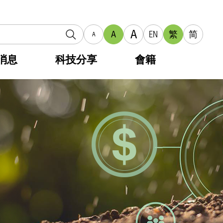
A
A
EN
繁
简
A
消息
科技分享
會籍