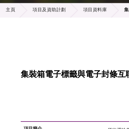
項目及資助計劃
供應商
項目資
主頁
項目及資助計劃
項目資料庫
集
多媒體
出版刊
就業機
項目夥
聯絡我
集裝箱電子標籤與電子封條互
項目簡介