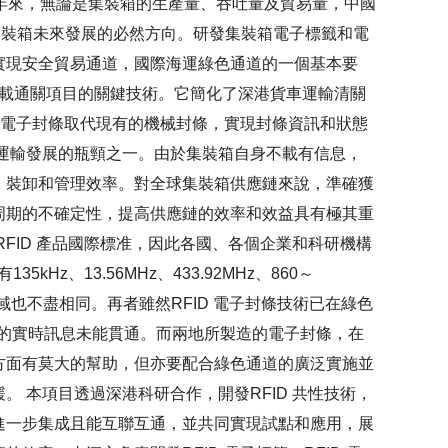
年來，無論是集裝箱的生產量、吞吐量及貿易量，中國
集裝箱未來發展的必然方向。研發集裝箱電子標籤和電
實現安全貿易通道，國際海運綠色通道的一個基本要
車載通關項目的關鍵技術。它簡化了深港貨車運輸清關
，電子封條取代現有的機械封條，實現封條資訊和狀態
運輸發展的瓶頸之一。由於集裝箱自身不載有信息，
、裝卸和管理效率。對全球集裝箱供應鏈來說，準確獲
周期的不確定性，提高供應鏈的效率和效益具有極其重
FID 產品國際標准，因此各國、各個企業和科研機構
Hz、13.56MHz、433.92MHz、860～
用領域也不盡相同。再者雖然RFID 電子封條技術已在綠色
供的實時訊息未能貫通。而兩地所製造的電子封條，在
方面有莫大的幫助，但亦要配合綠色通道的廣泛實施並
 本項目透過深港科研合作，開發RFID 共性技術，
進一步集成且能互聯互通，並共同實現試點和應用，展