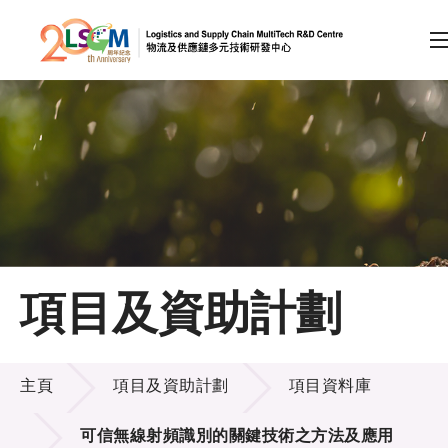
A
A
EN
繁
简
A
跳到內容（按回車鍵）
會員登入
主頁
項目及資助計劃
關於LSCM
項目及資助計劃
技術商品化
主頁
項目及資助計劃
項目資料庫
項目及資助計劃
可信無線射頻識別的關鍵技術之方法及應用