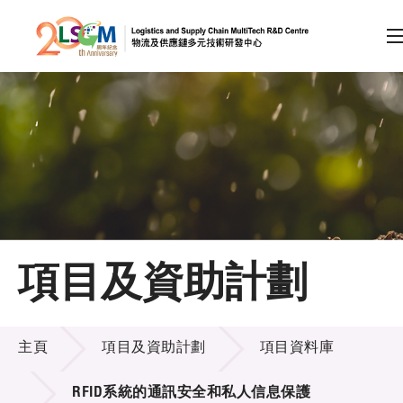
A
A
EN
繁
简
A
跳到內容（按回車鍵）
會員登入
主頁
項目及資助計劃
關於LSCM
項目及資助計劃
技術商品化
主頁
項目及資助計劃
項目資料庫
項目及資助計劃
RFID系統的通訊安全和私人信息保護