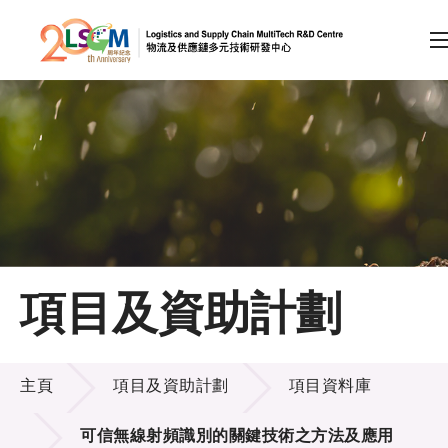
A
A
EN
繁
简
A
跳到內容（按回車鍵）
會員登入
主頁
項目及資助計劃
關於LSCM
項目及資助計劃
技術商品化
主頁
項目及資助計劃
項目資料庫
項目及資助計劃
可信無線射頻識別的關鍵技術之方法及應用