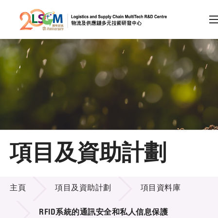
A
A
EN
繁
简
A
跳到內容（按回車鍵）
會員登入
主頁
項目及資助計劃
關於LSCM
項目及資助計劃
技術商品化
主頁
項目及資助計劃
項目資料庫
項目及資助計劃
RFID系統的通訊安全和私人信息保護