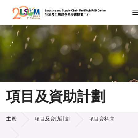
A
A
EN
繁
简
A
跳到內容（按回車鍵）
會員登入
主頁
項目及資助計劃
關於LSCM
項目及資助計劃
技術商品化
主頁
項目及資助計劃
項目資料庫
項目及資助計劃