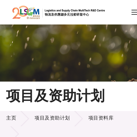
A
A
EN
繁
简
A
跳到内容（按回车键）
会员登录
主页
项目及资助计划
关于LSCM
项目及资助计划
技术商品化
主页
项目及资助计划
项目资料库
项目及资助计划