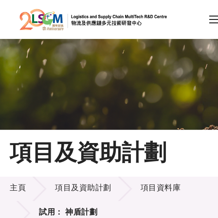
A
A
EN
繁
简
A
跳到內容（按回車鍵）
會員登入
主頁
項目及資助計劃
關於LSCM
項目及資助計劃
技術商品化
主頁
項目及資助計劃
項目資料庫
項目及資助計劃
試用： 神盾計劃