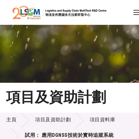
A
A
EN
繁
简
A
跳到內容（按回車鍵）
會員登入
主頁
項目及資助計劃
關於LSCM
項目及資助計劃
技術商品化
主頁
項目及資助計劃
項目資料庫
項目及資助計劃
試用： 應用DGNSS技術於實時追蹤系統