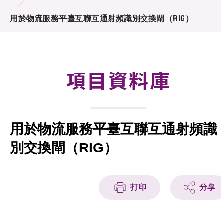
合作計劃
用於物流服務平臺互聯互通射頻識別交換閘（RIG）
研發重點
資助計劃
項目資料庫
徵求研發項目計劃書
項目資料庫
用於物流服務平臺互聯互通射頻識
項目夥伴
別交換閘（RIG）
活動及消息
科技分享
打印
分享
會籍