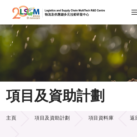
A
A
EN
繁
简
A
跳到內容（按回車鍵）
會員登入
主頁
項目及資助計劃
關於LSCM
項目及資助計劃
技術商品化
主頁
項目及資助計劃
項目資料庫
返
項目及資助計劃