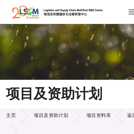
A
A
EN
繁
简
A
跳到内容（按回车键）
会员登录
主页
项目及资助计划
关于LSCM
项目及资助计划
技术商品化
主页
项目及资助计划
项目资料库
返
项目及资助计划