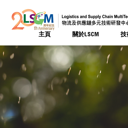
主頁
關於LSCM
技
跳到內容（按回車鍵）
熱門
熱門
熱門
熱門
熱門
機構簡
服務
合作計
活動
會籍及
願景及
LSCM 
可獲授
研發重
登記會
獎項
獎項
獎項
獎項
獎項
服務範
業界活
LSCM 動向
LSCM 動向
LSCM 動向
LSCM 動向
LSCM 動向
應用於
資助計
會員列
組織架
獎項
資助計
重點項
會員登
組織架
新聞中
稅務優
董事局
申請
研究顧
媒體報
評審
新聞稿
招標通
徵求研
資訊中