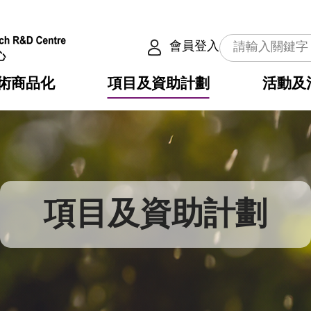
會員登入
術商品化
項目及資助計劃
活動及
介
劃
服務
使命
動向
權之技術
點
籍
疇
動
公共服務之創新技術
劃
表
構
項目及資助計劃
劃
目
入
構
心
惠
問
導
告
發項目計劃書
心