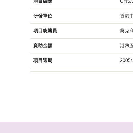
項目編號
GHS/0
研發單位
香港
項目統籌員
吳克
資助金額
港幣
項目週期
2005