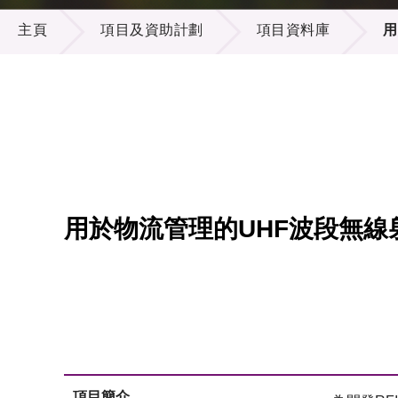
項目及資助計劃
供應商
項目資
主頁
項目及資助計劃
項目資料庫
用
多媒體
出版刊
就業機
項目夥
聯絡我
用於物流管理的UHF波段無
項目簡介