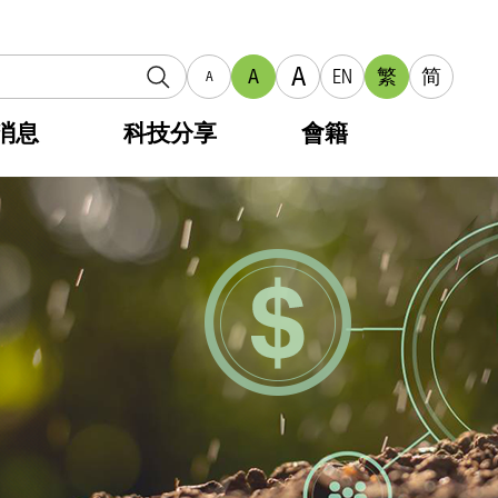
A
A
EN
繁
简
A
消息
科技分享
會籍