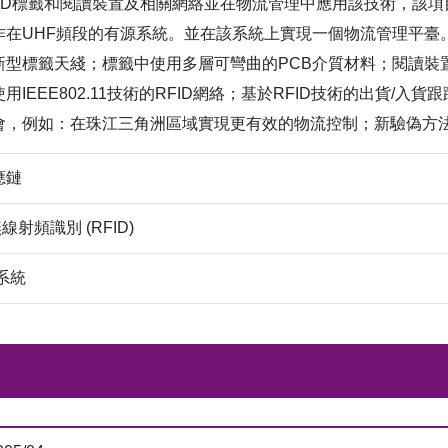
FID標籤和閱讀裝置及相關網絡並在物流管理中應用該技術，該項
作在UHF頻段的有源系統。並在該系統上實現一個物流管理平臺
新型標籤天綫；標籤中使用多層可彎曲的PCB介質材料；閱讀裝
用IEEE802.11技術的RFID網絡；基於RFID技術的出貨/
會，例如：在珠江三角洲區域實現更有效的物流控制；新驗偽方法
應鏈
無線射頻識別 (RFID)
系統