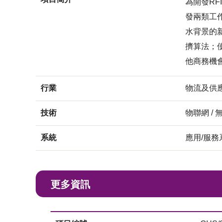
為開發R
發兩類工
水背景的
擠算法；使
他商務機
行業
物流及供
技術
物聯網 / 
系統
應用/服務
更多資訊