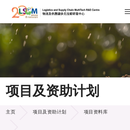
A
A
EN
繁
简
A
跳到内容（按回车键）
会员登录
主页
项目及资助计划
关于LSCM
项目及资助计划
技术商品化
主页
项目及资助计划
项目资料库
项目及资助计划