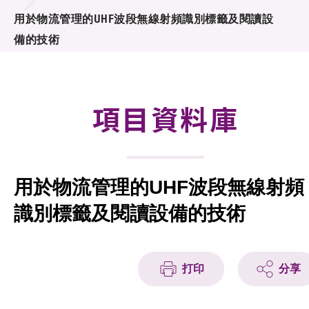
合作計劃
用於物流管理的UHF波段無線射頻識別標籤及閱讀設
備的技術
研發重點
資助計劃
項目資料庫
徵求研發項目計劃書
項目資料庫
用於物流管理的UHF波段無線射頻
項目夥伴
識別標籤及閱讀設備的技術
活動及消息
科技分享
打印
分享
會籍