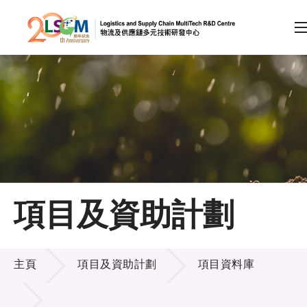
A
A
EN
繁
简
A
跳到內容（按回車鍵）
會員登入
主頁
項目及資助計劃
關於LSCM
項目及資助計劃
技術商品化
主頁
項目及資助計劃
項目資料庫
項目及資助計劃