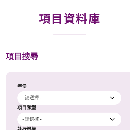
合作計劃
項目資料庫
研發重點
資助計劃
徵求研發項目計劃書
項目搜尋
項目資料庫
項目夥伴
年份
活動及消息
- 請選擇 -
科技分享
項目類型
- 請選擇 -
會籍
執行機構