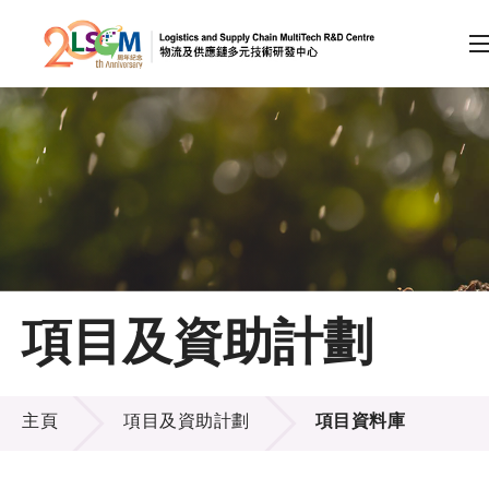
A
A
EN
繁
简
A
跳到內容（按回車鍵）
會員登入
主頁
項目及資助計劃
關於LSCM
項目及資助計劃
技術商品化
主頁
項目及資助計劃
項目資料庫
項目及資助計劃