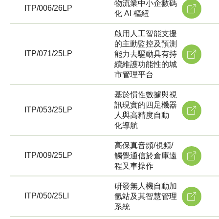
物流業中小企數碼
ITP/006/26LP
化 AI 樞紐
啟用人工智能支援
的主動監控及預測
ITP/071/25LP
能力去驅動具有持
續維護功能性的城
市管理平台
基於慣性數據與視
訊現實的四足機器
ITP/053/25LP
人與高精度自動
化導航
高保真音頻/視頻/
ITP/009/25LP
觸覺通信於倉庫遠
程叉車操作
研發無人機自動加
ITP/050/25LI
氫站及其智慧管理
系統