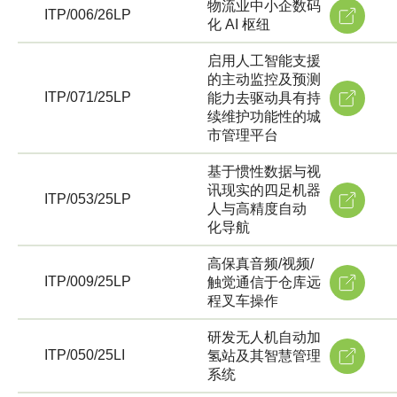
物流业中小企数码
ITP/006/26LP
化 AI 枢纽
启用人工智能支援
的主动监控及预测
ITP/071/25LP
能力去驱动具有持
续维护功能性的城
市管理平台
基于惯性数据与视
讯现实的四足机器
ITP/053/25LP
人与高精度自动
化导航
高保真音频/视频/
ITP/009/25LP
触觉通信于仓库远
程叉车操作
研发无人机自动加
ITP/050/25LI
氢站及其智慧管理
系统