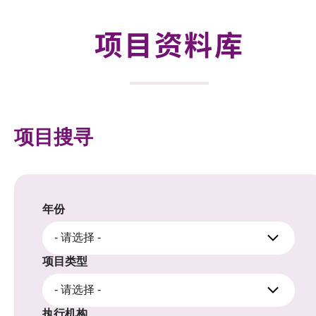
合作计划
项目资料库
研发重点
资助计划
征求研发项目计划书
项目搜寻
项目资料库
项目伙伴
年份
活动及消息
- 请选择 -
科技分享
项目类型
- 请选择 -
会籍
执行机构