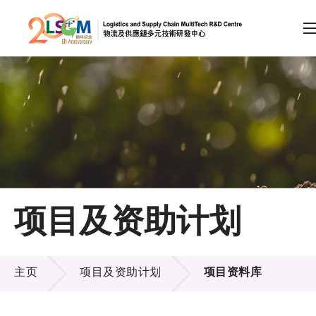
A
A
EN
繁
简
A
跳到内容（按回车键）
会员登录
主页
项目及资助计划
关于LSCM
项目及资助计划
技术商品化
主页
项目及资助计划
项目资料库
项目及资助计划