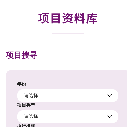
合作计划
项目资料库
研发重点
资助计划
征求研发项目计划书
项目搜寻
项目资料库
项目伙伴
年份
活动及消息
- 请选择 -
科技分享
项目类型
- 请选择 -
会籍
执行机构