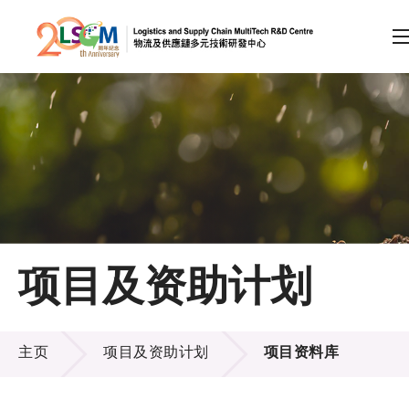
A
A
EN
繁
简
A
跳到内容（按回车键）
会员登录
主页
项目及资助计划
关于LSCM
项目及资助计划
技术商品化
主页
项目及资助计划
项目资料库
项目及资助计划