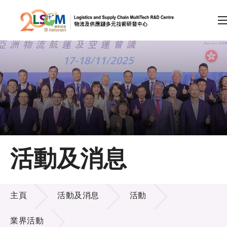
A
A
EN
繁
简
A
跳到內容（按回車鍵）
會員登入
主頁
活動及消息
關於LSCM
活動及消息
技術商品化
主頁
活動及消息
活動
項目及資助計劃
業界活動