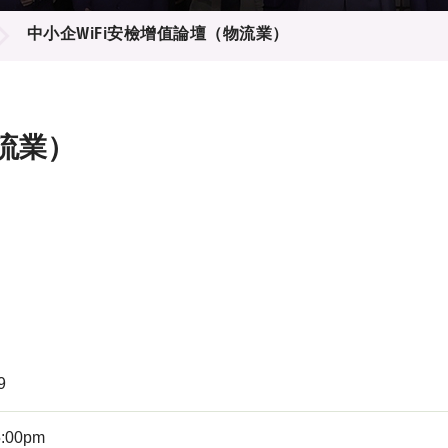
登記
料庫
中小企WiFi安檢增值論壇（物流業）
物
會
伴
們
流業）
9
5:00pm