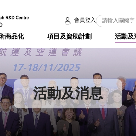
會員登入
術商品化
項目及資助計劃
活動及
介
劃
服務
使命
動向
權之技術
點
籍
疇
動
公共服務之創新技術
劃
表
構
活動及消息
劃
目
入
構
心
惠
問
導
告
發項目計劃書
心