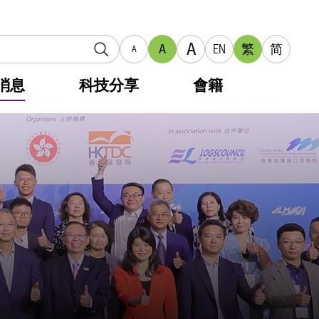
A
A
EN
繁
简
A
消息
科技分享
會籍