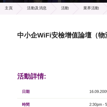
活動及消息
供應商
項目資
主頁
活動及消息
活動
業界活動
多媒體
出版刊
就業機
項目夥
聯絡我
中小企WiFi安檢增值論壇（物
活動詳情:
日期
16.09.200
時間
2:30pm - 