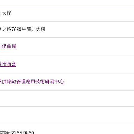
力大樓
達之路78號生產力大樓
力促進局
科技商會
及供應鏈管理應用技術研發中心
話: 2255 0850