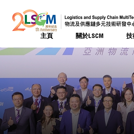
主頁
關於LSCM
技
跳到內容（按回車鍵）
熱門
熱門
熱門
熱門
熱門
機構簡
服務
合作計
活動
會籍及
願景及
LSCM 
可獲授
研發重
登記會
獎項
獎項
獎項
獎項
獎項
服務範
業界活
LSCM 動向
LSCM 動向
LSCM 動向
LSCM 動向
LSCM 動向
應用於
資助計
會員列
組織架
獎項
資助計
重點項
會員登
組織架
新聞中
稅務優
董事局
申請
研究顧
媒體報
評審
新聞稿
招標通
徵求研
資訊中