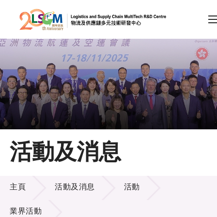
A
A
EN
繁
简
A
跳到內容（按回車鍵）
會員登入
主頁
活動及消息
關於LSCM
活動及消息
技術商品化
主頁
活動及消息
活動
項目及資助計劃
業界活動