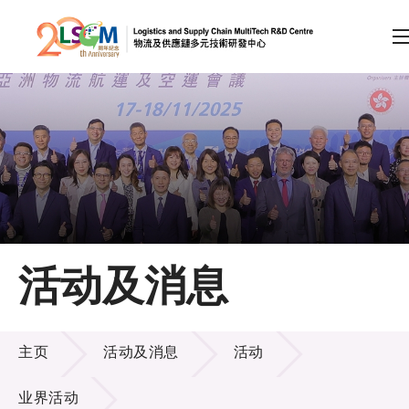
A
A
EN
繁
简
A
跳到内容（按回车键）
会员登录
主页
活动及消息
关于LSCM
活动及消息
技术商品化
主页
活动及消息
活动
项目及资助计划
业界活动