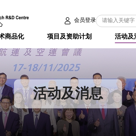
会员登录
术商品化
项目及资助计划
活动及
介
划
服务
使命
动向
权之技术
点
籍
畴
动
公共服务之创新技术
划
表
构
活动及消息
划
目
入
构
心
惠
问
导
告
发项目计划书
心