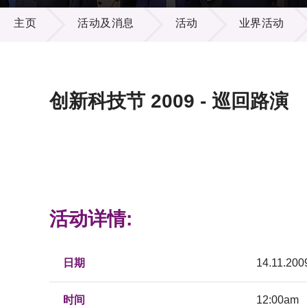
活动及消息
供应商
项目资
主页
活动及消息
活动
业界活动
多媒体
出版刊
就业机
项目伙
联络我
创新科技节 2009 - 巡回路演
活动详情:
日期
14.11.200
时间
12:00am