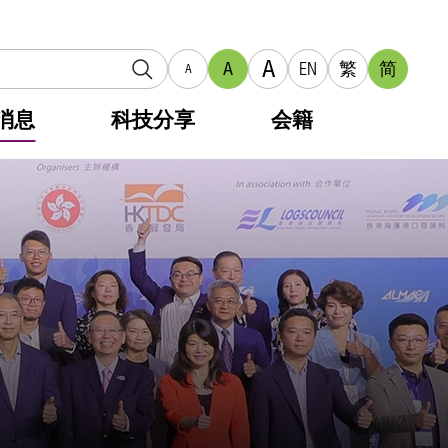
A
A
EN
繁
简
A
消息
科技分享
会籍