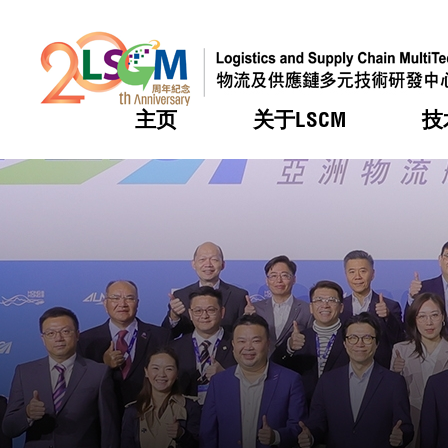
主页
关于LSCM
技
跳到内容（按回车键）
热门
热门
热门
热门
热门
机构简
服务
合作计
活动
会籍及
愿景及
LSCM 
可获授
研发重
登记会
奖项
奖项
奖项
奖项
奖项
服务范
业界活
LSCM 动向
LSCM 动向
LSCM 动向
LSCM 动向
LSCM 动向
应用于
资助计
会员列
组织架
奖项
资助计
重点项
会员登
组织架
新闻中
税务优
董事局
申请
研究顾
媒体报
评审
新闻稿
招标通
征求研
资讯中