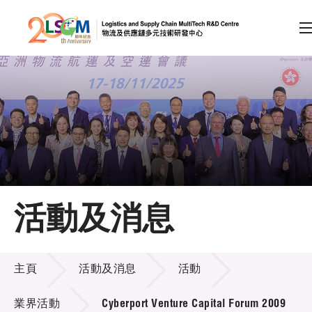
A
A
EN
繁
简
A
跳到內容（按回車鍵）
會員登入
主頁
活動及消息
關於LSCM
活動及消息
技術商品化
主頁
活動及消息
活動
項目及資助計劃
業界活動
Cyberport Venture Capital Forum 2009