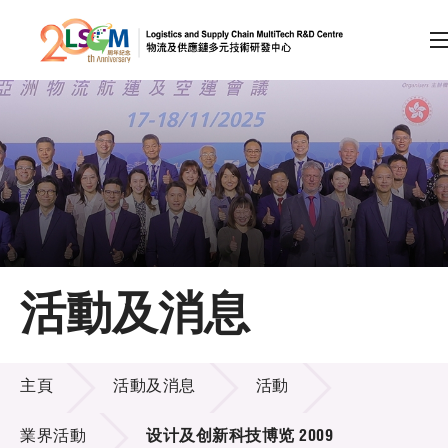
A
A
EN
繁
简
A
跳到內容（按回車鍵）
會員登入
主頁
活動及消息
關於LSCM
活動及消息
技術商品化
主頁
活動及消息
活動
項目及資助計劃
業界活動
设计及创新科技博览 2009