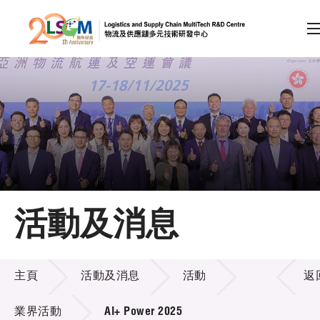
A
A
EN
繁
简
A
跳到內容（按回車鍵）
會員登入
主頁
活動及消息
關於LSCM
活動及消息
技術商品化
主頁
活動及消息
活動
返
項目及資助計劃
業界活動
AI+ Power 2025