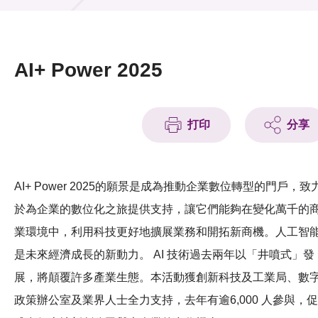
活動及消息
活動
AI+ Power 2025
獎項
新聞中心
打印
分享
資訊中心
AI+ Power 2025的願景是成為推動企業數位轉型的門戶，致
科技分享
於為企業的數位化之旅提供支持，讓它們能夠在變化萬千的
會籍
業環境中，利用科技更好地擴展業務和開拓新商機。人工智
是未來經濟成長的新動力。 AI 技術過去兩年以「井噴式」發
展，將顛覆許多產業生態。本活動獲創新科技及工業局、數
政策辦公室及業界人士全力支持，去年有逾6,000 人參與，促