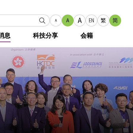
A
A
EN
繁
简
A
消息
科技分享
会籍