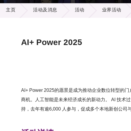
活动及消息
供应商
项目资
主页
活动及消息
活动
业界活动
多媒体
出版刊
就业机
项目伙
联络我
AI+ Power 2025
AI+ Power 2025的愿景是成为推动企业数
商机。人工智能是未来经济成长的新动力。 AI 技
持，去年有逾6,000 人参与，促成多个本地新创公