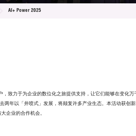
登记
料库
AI+ Power 2025
物
会
伴
们
位转型的门户，致力于为企业的数位化之旅提供支持，让它们能够在变
术过去两年以「井喷式」发展，将颠复许多产业生态。本活动获创
司与大企业的合作机会。