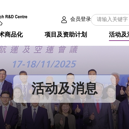
会员登录
术商品化
项目及资助计划
活动及
介
划
服务
使命
动向
权之技术
点
籍
畴
动
公共服务之创新技术
划
表
构
活动及消息
划
目
入
构
心
惠
问
导
告
发项目计划书
心