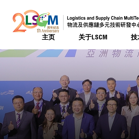
主页
关于LSCM
技
跳到内容（按回车键）
热门
热门
热门
热门
热门
机构简
服务
合作计
活动
会籍及
愿景及
LSCM 
可获授
研发重
登记会
奖项
奖项
奖项
奖项
奖项
服务范
业界活
LSCM 动向
LSCM 动向
LSCM 动向
LSCM 动向
LSCM 动向
应用于
资助计
会员列
组织架
奖项
资助计
重点项
会员登
组织架
新闻中
税务优
董事局
申请
研究顾
媒体报
评审
新闻稿
招标通
征求研
资讯中