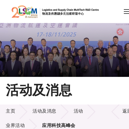
A
A
EN
繁
简
A
跳到内容（按回车键）
会员登录
主页
活动及消息
关于LSCM
活动及消息
技术商品化
主页
活动及消息
活动
返
项目及资助计划
业界活动
应用科技高峰会