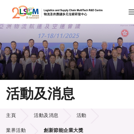
A
A
EN
繁
简
A
跳到內容（按回車鍵）
會員登入
主頁
活動及消息
關於LSCM
活動及消息
技術商品化
主頁
活動及消息
活動
項目及資助計劃
業界活動
創新節能企業大獎