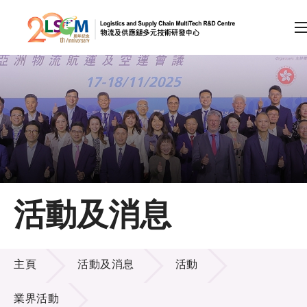
A
A
EN
繁
简
A
跳到內容（按回車鍵）
會員登入
主頁
活動及消息
關於LSCM
活動及消息
技術商品化
主頁
活動及消息
活動
項目及資助計劃
業界活動