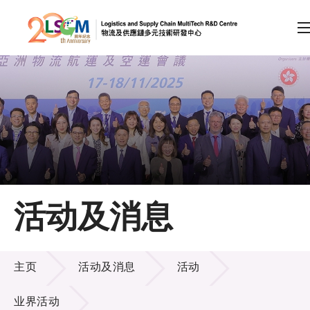
A
A
EN
繁
简
A
跳到内容（按回车键）
会员登录
主页
活动及消息
关于LSCM
活动及消息
技术商品化
主页
活动及消息
活动
项目及资助计划
业界活动