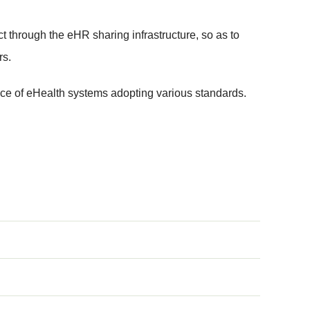
t through the eHR sharing infrastructure, so as to
rs.
ce of eHealth systems adopting various standards.