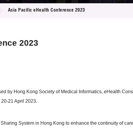
登記
料庫
Asia Pacific eHealth Conference 2023
物
會
伴
們
rence 2023
sed by Hong Kong Society of Medical Informatics, eHealth Cons
 20-21 April 2023.
Sharing System in Hong Kong to enhance the continuity of care as