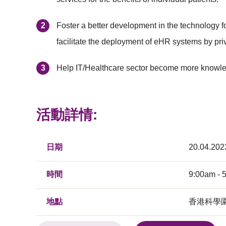
Foster a better development in the technology fo
facilitate the deployment of eHR systems by priv
Help IT/Healthcare sector become more knowled
活動詳情:
日期
20.04.202
時間
9:00am - 
地點
香港科學