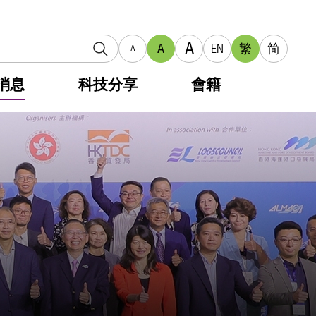
A
A
EN
繁
简
A
消息
科技分享
會籍