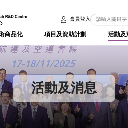
會員登入
術商品化
項目及資助計劃
活動及
介
劃
服務
使命
動向
權之技術
點
籍
疇
動
公共服務之創新技術
劃
表
構
活動及消息
劃
目
入
構
心
惠
問
導
告
發項目計劃書
心