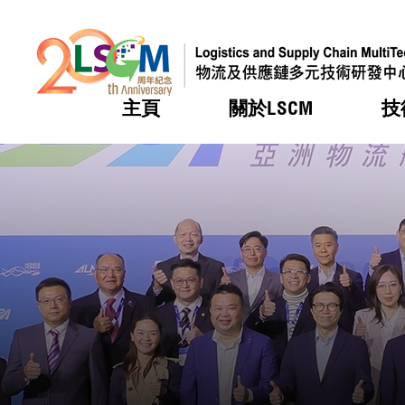
主頁
關於LSCM
技
跳到內容（按回車鍵）
熱門
熱門
熱門
熱門
熱門
機構簡
服務
合作計
活動
會籍及
願景及
LSCM 
可獲授
研發重
登記會
獎項
獎項
獎項
獎項
獎項
服務範
業界活
LSCM 動向
LSCM 動向
LSCM 動向
LSCM 動向
LSCM 動向
應用於
資助計
會員列
組織架
獎項
資助計
重點項
會員登
組織架
新聞中
稅務優
董事局
申請
研究顧
媒體報
評審
新聞稿
招標通
徵求研
資訊中