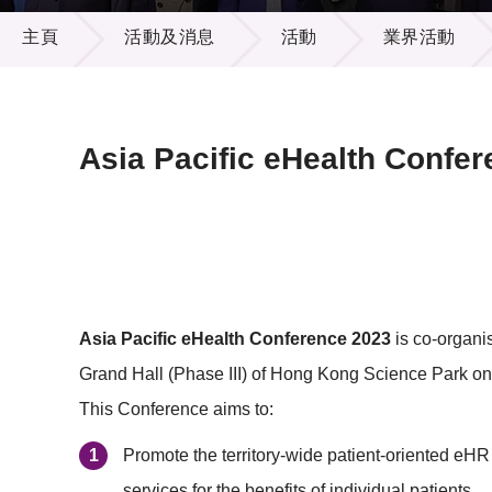
活動及消息
供應商
項目資
主頁
活動及消息
活動
業界活動
多媒體
出版刊
就業機
項目夥
聯絡我
Asia Pacific eHealth Confe
Asia Pacific eHealth Conference 2023
is co-organi
Grand Hall (Phase III) of Hong Kong Science Park on
This Conference aims to:
Promote the territory-wide patient-oriented eHR 
services for the benefits of individual patients.