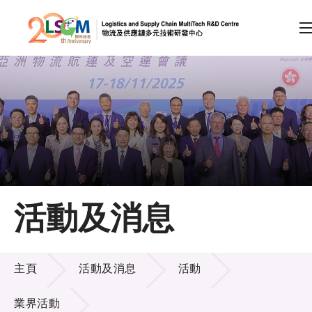
A
A
EN
繁
简
A
跳到內容（按回車鍵）
會員登入
主頁
活動及消息
關於LSCM
活動及消息
技術商品化
主頁
活動及消息
活動
項目及資助計劃
業界活動