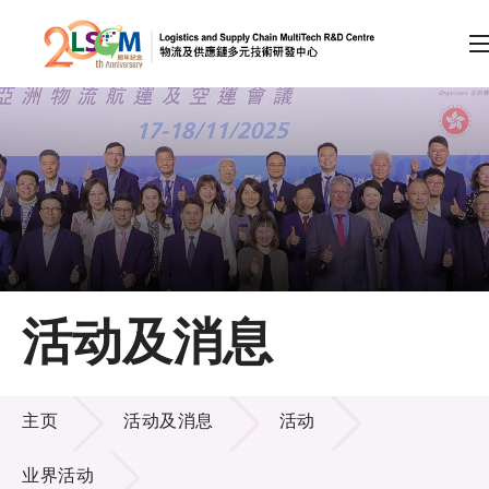
A
A
EN
繁
简
A
跳到内容（按回车键）
会员登录
主页
活动及消息
关于LSCM
活动及消息
技术商品化
主页
活动及消息
活动
项目及资助计划
业界活动