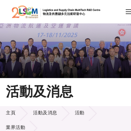
A
A
EN
繁
简
A
跳到內容（按回車鍵）
會員登入
主頁
活動及消息
關於LSCM
活動及消息
技術商品化
主頁
活動及消息
活動
項目及資助計劃
業界活動