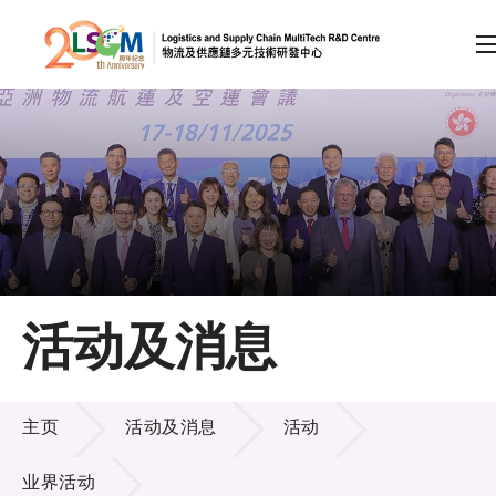
A
A
EN
繁
简
A
跳到内容（按回车键）
会员登录
主页
活动及消息
关于LSCM
活动及消息
技术商品化
主页
活动及消息
活动
项目及资助计划
业界活动